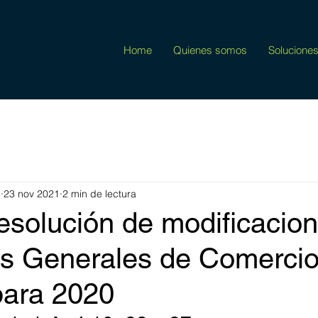
Home
Quienes somos
Solucione
m
23 nov 2021
2 min de lectura
esolución de modificacio
as Generales de Comerci
para 2020