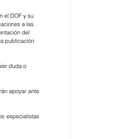
n el DOF y su 
caciones a las 
entación del 
la publicación 
ier duda o 
n apoyar ante 
 especialistas 