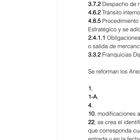
3.7.2
 Despacho de m
4.6.2
 Tránsito inter
4.8.5
 Procedimiento 
Estratégico y se adi
2.4.1.1
 Obligaciones
o salida de mercancía
3.3.2
 Franquicias Di
Se reforman los Ane
1
, 
1-A
, 
4
,
10
, modificaciones a
22
, se crea el ident
que corresponda cuan
entrada y en la fech