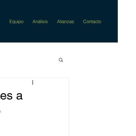
s
Equipo
Análisis
Alianzas
Contacto
nes a
o