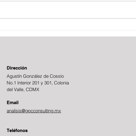
Boletín Fiscal
Fies
Dirección
Agustín González de Cossío
No.1 Interior 201 y 301, Colonia
del Valle, CDMX
Email
analisis@gpcconsulting.mx
Teléfonos