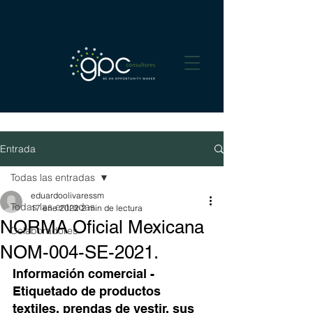
Entrada
Todas las entradas
eduardoolivaressm
Todas las entradas
17 ene 2022
2 min de lectura
NORMA Oficial Mexicana
Colaboradores
NOM-004-SE-2021.
Información comercial - 
Etiquetado de productos 
textiles, prendas de vestir, sus 