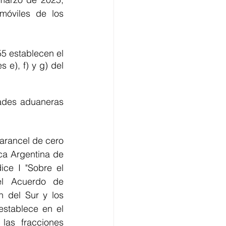
móviles de los 
5 establecen el 
e), f) y g) del 
ades aduaneras 
rancel de cero 
a Argentina de 
ice I "Sobre el 
l Acuerdo de 
del Sur y los 
stablece en el 
las fracciones 