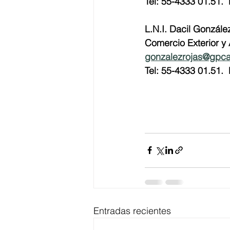
Tel: 55-4333 01.51.  
L.N.I. Dacil Gonzále
Comercio Exterior y
gonzalezrojas@gpc
Tel: 55-4333 01.51.  
Entradas recientes