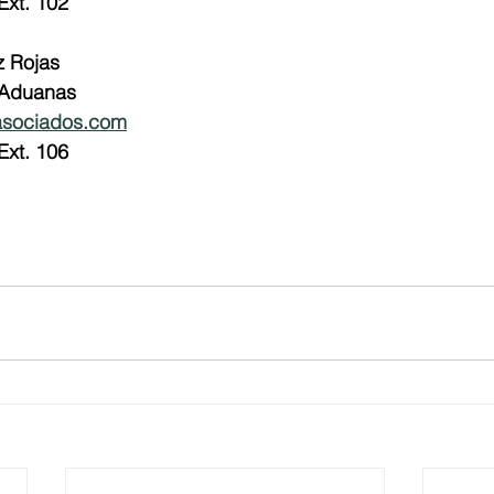
Ext. 102
z Rojas
 Aduanas
asociados.com
Ext. 106