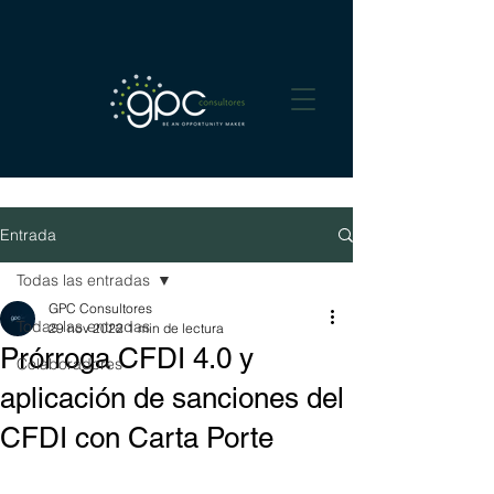
Entrada
Todas las entradas
GPC Consultores
Todas las entradas
29 nov 2022
1 min de lectura
Prórroga CFDI 4.0 y
Colaboradores
aplicación de sanciones del
CFDI con Carta Porte