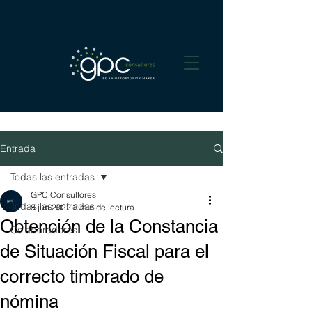
Entrada
Todas las entradas
GPC Consultores
Todas las entradas
8 jun 2022
2 min de lectura
Obtención de la Constancia
Colaboradores
de Situación Fiscal para el
correcto timbrado de
nómina