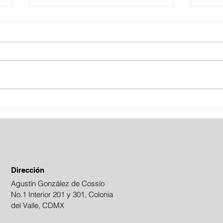
Boletín Fiscal
Fies
Dirección
Agustín González de Cossío
No.1 Interior 201 y 301, Colonia
del Valle, CDMX