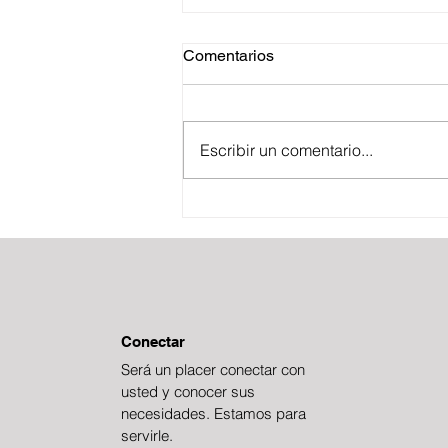
Comentarios
Escribir un comentario...
BOLETÍN FISCAL
ESTRATÉGICO
Conectar
Será un placer conectar con
usted y conocer sus
necesidades. Estamos para
servirle.