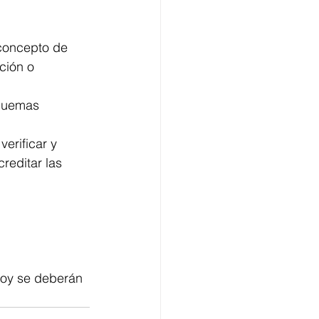
 concepto de 
ción o 
squemas 
erificar y 
reditar las 
hoy se deberán 