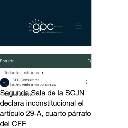
Entrada
Todas las entradas
GPC Consultores
Todas las entradas
3 nov 2023
3 min de lectura
Segunda Sala de la SCJN
Colaboradores
declara inconstitucional el
artículo 29-A, cuarto párrafo
del CFF