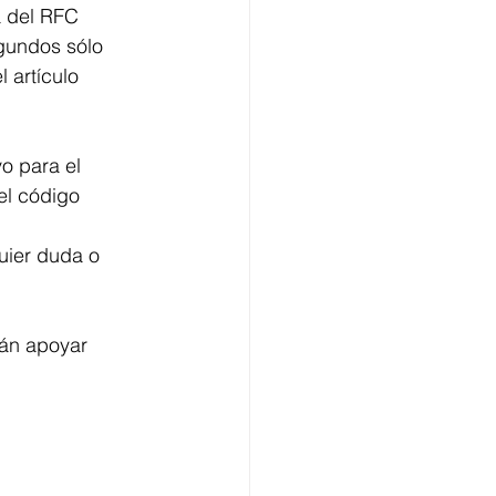
a del RFC
egundos sólo
 artículo
o para el
el código
uier duda o
án apoyar