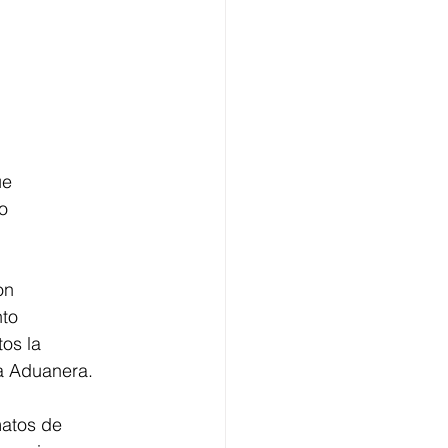
ue
o
on
nto
os la 
ia Aduanera.
matos de