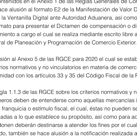
ontenidos en el Anexo 1 de las Reglas Generales de Co
hace alusión al formato E2 de la Manifestación de Valor Di
 la Ventanilla Digital ante Autoridad Aduanera, así como
mato para presentar el Dictamen de compensación o d
iento a cargo el cual se realiza mediante escrito libre a
ral de Planeación y Programación de Comercio Exterior.
sión al Anexo 5 de las RGCE para 2020 el cual se estab
rios normativos y no vinculatorios en materia de comerci
idad con los artículos 33 y 35 del Código Fiscal de la
egla 1.1.3 de las RGCE sobre los criterios normativos y 
rimeros deben de entenderse como aquellas mercancías
franquicia o estímulo fiscal, el cual, éstas no pueden s
adas a lo que establece su propósito, así como para a
nen deberán destinarse a atender los fines por el cual
do, también se hace alusión a la notificación realizada 