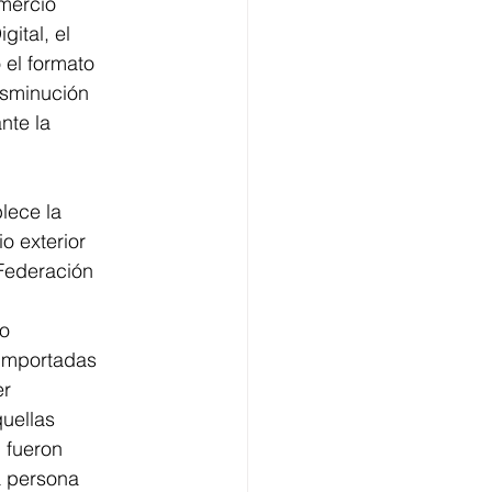
mercio
gital, el
 el formato
isminución
nte la
lece la
o exterior
 Federación
no
 importadas
er
quellas
 fueron
a persona