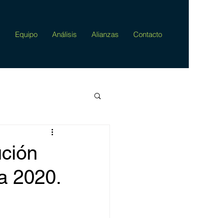
s
Equipo
Análisis
Alianzas
Contacto
ución
a 2020.