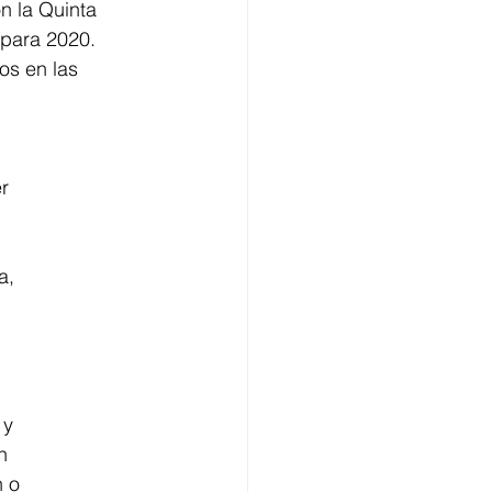
n la Quinta
 para 2020.
os en las
r
a,
 y
n
n o