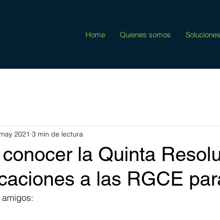
Home
Quienes somos
Solucione
 may 2021
3 min de lectura
 conocer la Quinta Resol
icaciones a las RGCE par
y amigos: