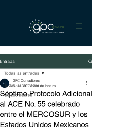
Entrada
Todas las entradas
GPC Consultores
Todas las entradas
5 abr 2022
2 min de lectura
Séptimo Protocolo Adicional
Colaboradores
al ACE No. 55 celebrado
entre el MERCOSUR y los
Estados Unidos Mexicanos