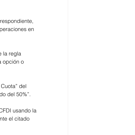
rrespondiente, 
operaciones en 
 la regla 
a opción o 
 Cuota” del 
ado del 50%”.
 CFDI usando la
te el citado