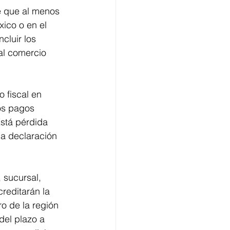
e que al menos 
ico o en el 
cluir los 
al comercio 
 fiscal en 
os pagos 
Está pérdida 
a declaración 
 sucursal, 
reditarán la 
o de la región 
del plazo a 