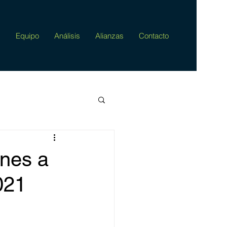
s
Equipo
Análisis
Alianzas
Contacto
ones a
021