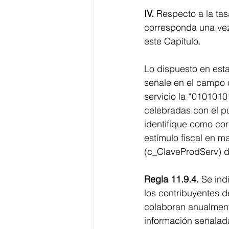
IV.
 Respecto a la tas
corresponda una vez 
este Capítulo.
Lo dispuesto en est
señale en el campo 
servicio la “0101010
celebradas con el púb
identifique como cor
estímulo fiscal en ma
(c_ClaveProdServ) de
Regla 11.9.4.
 Se ind
los contribuyentes de
colaboran anualment
información señalada