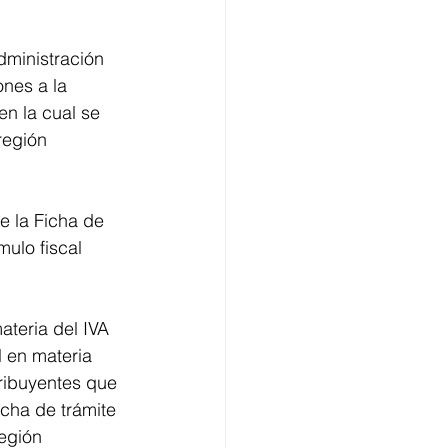
dministración 
ones a la 
n la cual se 
región 
e la Ficha de 
ulo fiscal 
ateria del IVA 
l en materia 
tribuyentes que 
cha de trámite 
egión 