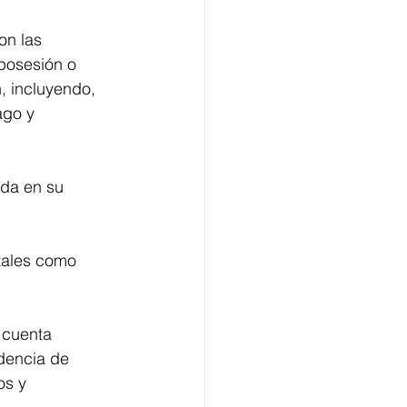
on las 
posesión o 
, incluyendo, 
ago y 
ada en su 
 tales como
 cuenta 
edencia de 
os y 