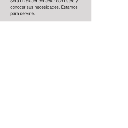
Será un placer conectar con usted y
conocer sus necesidades. Estamos
para servirle.
Dirección
Agustín González de
Cossío No.1 Interior 201
y 301, Colonia del Valle,
CDMX
Email
analisis@gpcconsulting.mx
Teléfonos
(55) 4333-0151
(55) 4333-0152
Facebook
Linkedin