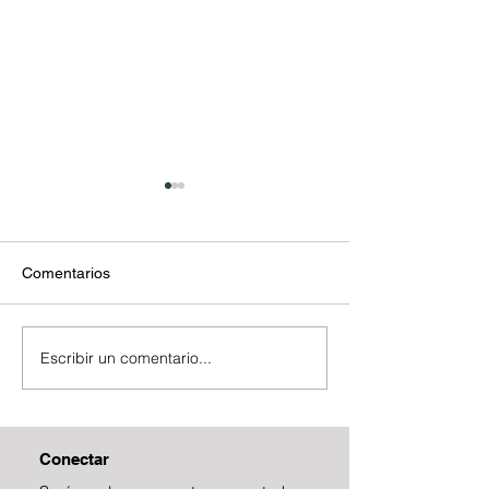
Comentarios
Boletín Fiscal
Fiestas Decembr
Escribir un comentario...
Conectar