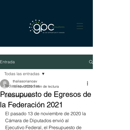
Entrada
Todas las entradas
thaliasorianoav
Todas las entradas
18 nov 2020
1 min de lectura
Presupuesto de Egresos de
Colaboradores
la Federación 2021
El pasado 13 de noviembre de 2020 la 
Cámara de Diputados envió al 
Ejecutivo Federal, el Presupuesto de 