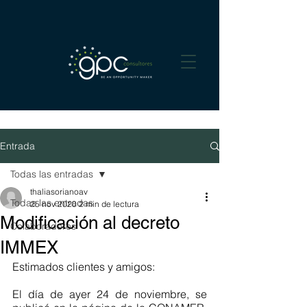
Entrada
Todas las entradas
thaliasorianoav
Todas las entradas
25 nov 2020
2 min de lectura
Modificación al decreto
Colaboradores
IMMEX
Estimados clientes y amigos:
El día de ayer 24 de noviembre, se 