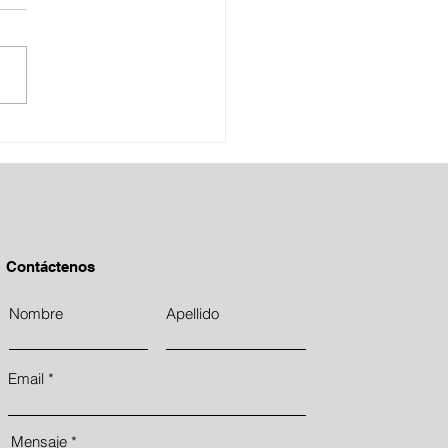
tas Decembrinas
Contáctenos
Nombre
Apellido
Email
Mensaje