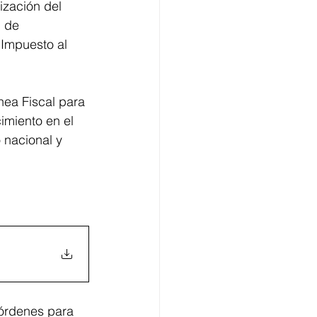
ización del 
l de 
 Impuesto al 
nea Fiscal para 
cimiento en el 
 nacional y 
órdenes para 