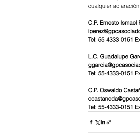
cualquier aclaración
C.P. Ernesto Ismael 
iperez@gpcasociad
Tel: 55-4333-0151 Ex
L.C. Guadalupe Garc
ggarcia@gpcasocia
Tel: 55-4333-0151 Ex
C.P. Oswaldo Castañ
ocastaneda@gpcas
Tel: 55-4333-0151 Ex