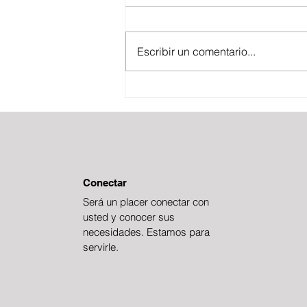
Escribir un comentario...
BOLETÍN FISCAL
ESTRATÉGICO
Conectar
Será un placer conectar con
usted y conocer sus
necesidades. Estamos para
servirle.