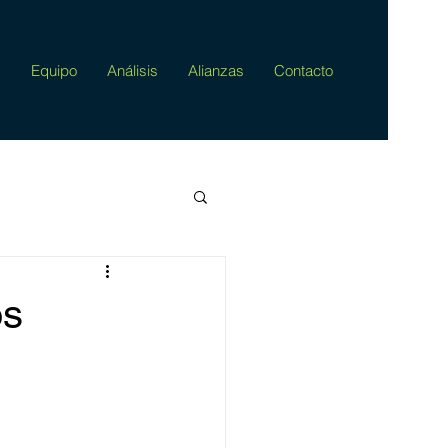
s
Equipo
Análisis
Alianzas
Contacto
os