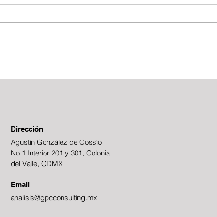
Boletín Fiscal
Fies
Dirección
Agustín González de Cossío
No.1 Interior 201 y 301, Colonia
del Valle, CDMX
Email
analisis@gpcconsulting.mx