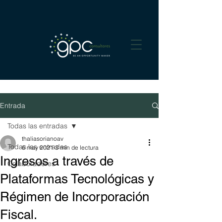
Entrada
Todas las entradas
thaliasorianoav
Todas las entradas
6 may 2021
3 min de lectura
Ingresos a través de
Colaboradores
Plataformas Tecnológicas y
Régimen de Incorporación
Fiscal.