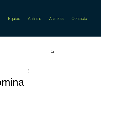
s
Equipo
Análisis
Alianzas
Contacto
ómina