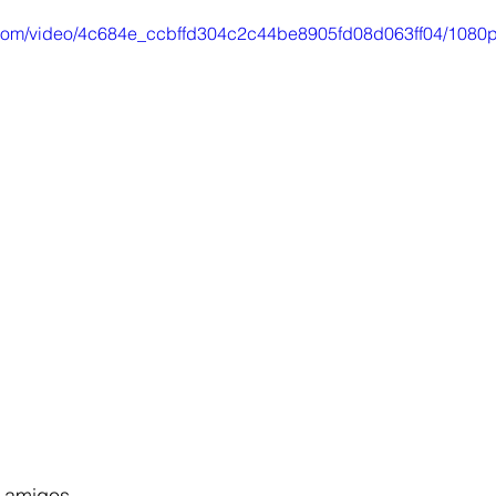
ic.com/video/4c684e_ccbffd304c2c44be8905fd08d063ff04/1080p
y amigos,