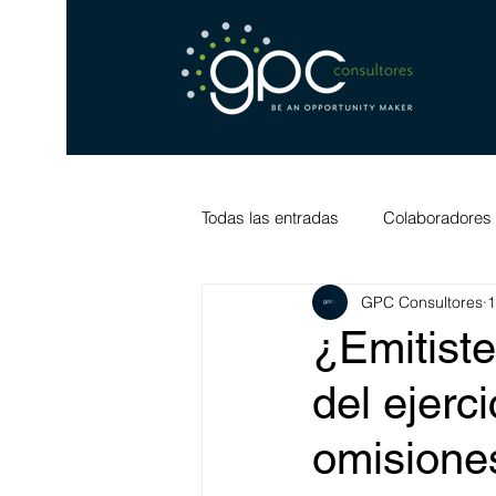
Todas las entradas
Colaboradores
GPC Consultores
1
¿Emitist
del ejerc
omisione