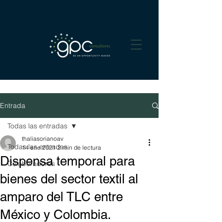
Entrada
Todas las entradas
thaliasorianoav
Todas las entradas
14 ene 2021
2 min de lectura
Dispensa temporal para
Colaboradores
bienes del sector textil al
amparo del TLC entre
México y Colombia.